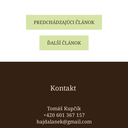
PREDCHÁDZAJÚCI ČLÁNOK
ĎALŠÍ ČLÁNOK
Z
á
p
ä
Kontakt
t
i
e
Tomáš Kupčík
+420 601 367 157
hajdalanek@gmail.com