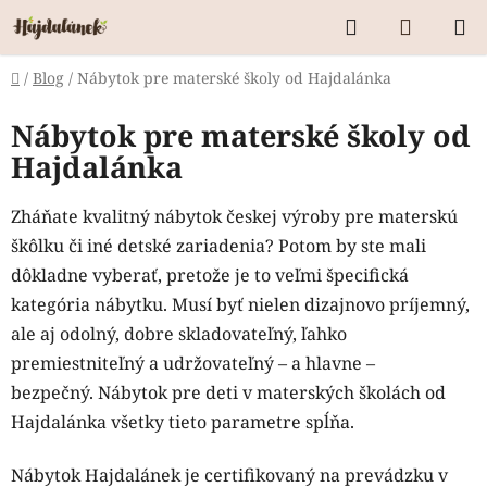
Prejsť
Hľadať
NÁKUP
na
KOŠÍK
obsah
Domov
/
Blog
/
Nábytok pre materské školy od Hajdalánka
Nábytok pre materské školy od
Hajdalánka
Zháňate kvalitný nábytok českej výroby pre materskú
škôlku či iné detské zariadenia? Potom by ste mali
dôkladne vyberať, pretože je to veľmi špecifická
kategória nábytku. Musí byť nielen dizajnovo príjemný,
ale aj odolný, dobre skladovateľný, ľahko
premiestniteľný a udržovateľný – a hlavne –
bezpečný. Nábytok pre deti v materských školách od
Hajdalánka všetky tieto parametre spĺňa.
Nábytok Hajdalánek je certifikovaný na prevádzku v