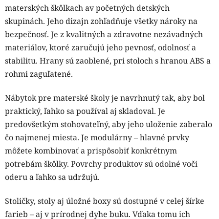
materských škôlkach av početných detských
skupinách. Jeho dizajn zohľadňuje všetky nároky na
bezpečnosť. Je z kvalitných a zdravotne nezávadných
materiálov, ktoré zaručujú jeho pevnosť, odolnosť a
stabilitu. Hrany sú zaoblené, pri stoloch s hranou ABS a
rohmi zaguľatené.
Nábytok pre materské školy je navrhnutý tak, aby bol
praktický, ľahko sa používal aj skladoval. Je
predovšetkým stohovateľný, aby jeho uloženie zaberalo
čo najmenej miesta. Je modulárny – hlavné prvky
môžete kombinovať a prispôsobiť konkrétnym
potrebám škôlky. Povrchy produktov sú odolné voči
oderu a ľahko sa udržujú.
Stoličky, stoly aj úložné boxy sú dostupné v celej šírke
farieb – aj v prírodnej dyhe buku. Vďaka tomu ich