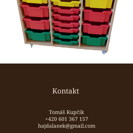
Z
á
p
ä
Kontakt
t
i
e
Tomáš Kupčík
+420 601 367 157
hajdalanek@gmail.com