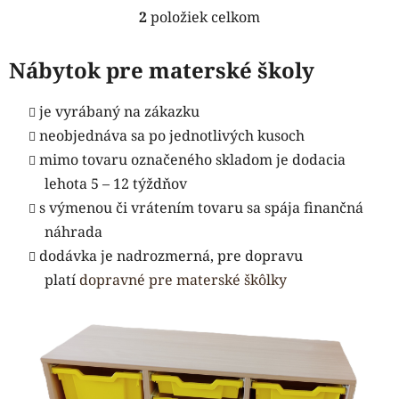
2
položiek celkom
O
v
l
Nábytok pre materské školy
á
d
je vyrábaný na zákazku
a
neobjednáva sa po jednotlivých kusoch
c
mimo tovaru označeného skladom je dodacia
i
e
lehota 5 – 12 týždňov
p
s výmenou či vrátením tovaru sa spája finančná
r
náhrada
v
dodávka je nadrozmerná, pre dopravu
k
y
platí
dopravné pre materské škôlky
v
ý
p
i
s
u