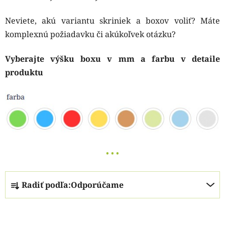
Neviete, akú variantu skriniek a boxov voliť?
Máte
komplexnú požiadavku či akúkoľvek otázku?
Vyberajte výšku boxu v mm a farbu v detaile
produktu
• • •
R
Radiť podľa:
Odporúčame
a
d
V
e