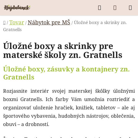
Prejsť
Hľadať
NÁKUP
na
KOŠÍK
obsah
Domov
Tovar
Nábytok pre MŠ
/
Úložné boxy a skrinky zn.
/
/
Gratnells
Úložné boxy a skrinky pre
materské školy zn. Gratnells
Úložné boxy, zásuvky a kontajnery zn.
Gratnells
Rozjasnite interiér svojej materskej škôlky úložnými
boxmi Gratnells.
Ich farby Vám umožnia roztriediť a
organizovať uloženie hračiek, knižiek, tabletov – ale aj
športového vybavenia, hudobných nástrojov, oblečenia,
obuvi – a drobností.