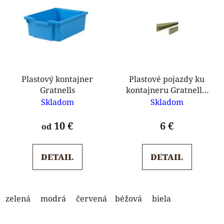
ý
n
p
i
i
e
s
p
p
r
r
o
o
Plastový kontajner
Plastové pojazdy ku
d
Gratnells
kontajneru Gratnells,
d
u
347 mm
Skladom
Skladom
u
k
k
t
10 €
6 €
od
t
o
o
v
v
DETAIL
DETAIL
zelená
modrá
červená
béžová
žltá
oranžová
biela
limetka