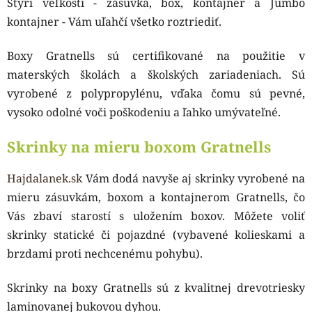
Štyri veľkosti - zásuvka, box, kontajner a Jumbo
kontajner - Vám uľahčí všetko roztriediť.
Boxy Gratnells sú certifikované na použitie v
materských školách a školských zariadeniach.
Sú
vyrobené z polypropylénu, vďaka čomu sú pevné,
vysoko odolné voči poškodeniu a ľahko umývateľné.
Skrinky na mieru boxom Gratnells
Hajdalanek.sk
Vám dodá navyše aj skrinky vyrobené na
mieru zásuvkám, boxom a kontajnerom Gratnells, čo
Vás zbaví starostí s uložením boxov.
Môžete voliť
skrinky statické či pojazdné (vybavené kolieskami a
brzdami proti nechcenému pohybu).
Skrinky na boxy Gratnells sú z kvalitnej drevotriesky
laminovanej bukovou dyhou.