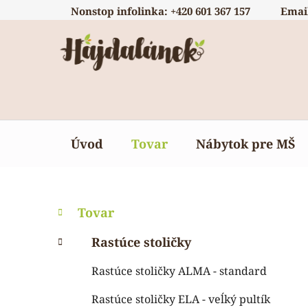
Prejsť
Nonstop infolinka: +420 601 367 157
Emai
na
obsah
Úvod
Tovar
Nábytok pre MŠ
B
K
Preskočiť
Tovar
a
o
kategórie
t
č
Rastúce stoličky
e
n
g
Rastúce stoličky ALMA - standard
ý
ó
p
r
Rastúce stoličky ELA - veĺký pultík