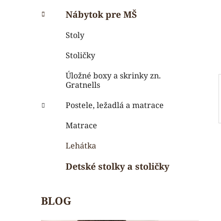
i
a
e
n
Nábytok pre MŠ
e
Stoly
l
Stoličky
Úložné boxy a skrinky zn.
Gratnells
Postele, ležadlá a matrace
Matrace
Lehátka
Detské stolky a stoličky
BLOG