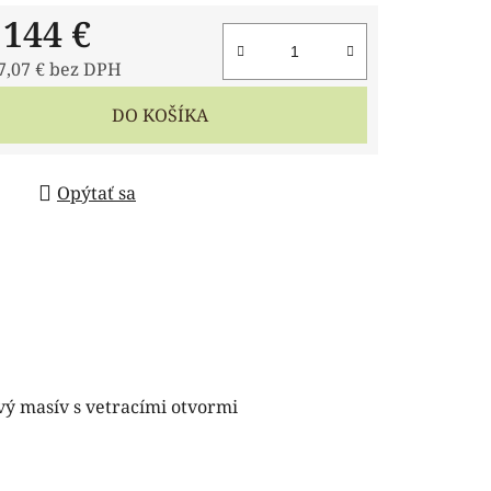
d
144 €
7,07 €
bez DPH
tková cena:
DO KOŠÍKA
Opýtať sa
ý masív s vetracími otvormi