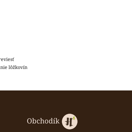
reviesť
nie lôžkovín
Obchodík