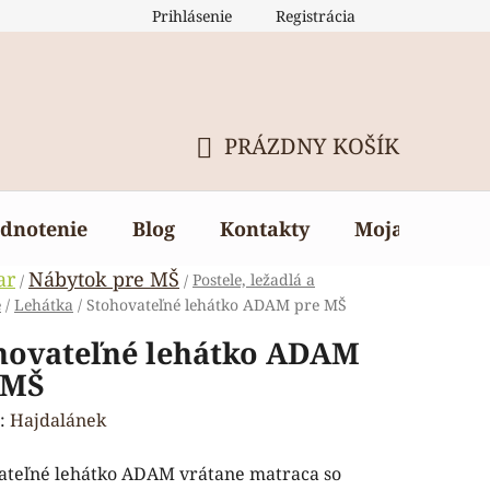
Prihlásenie
Registrácia
PRÁZDNY KOŠÍK
NÁKUPNÝ
KOŠÍK
dnotenie
Blog
Kontakty
Moja objedn
ar
Nábytok pre MŠ
Postele, ležadlá a
/
/
e
/
Lehátka
/
Stohovateľné lehátko ADAM pre MŠ
hovateľné lehátko ADAM
 MŠ
:
Hajdalánek
ateľné lehátko ADAM vrátane matraca so