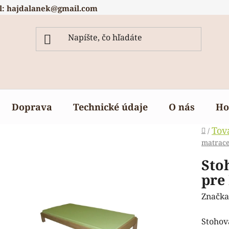
l: hajdalanek@gmail.com
Doprava
Technické údaje
O nás
Ho
Domov
Tov
/
matrac
Sto
pre
Značka
Stohov