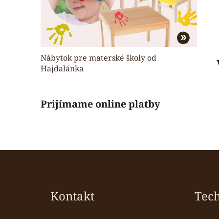
Nábytok pre materské školy od
Hajdalánka
Prijímame online platby
Z
á
p
Kontakt
Tec
ä
t