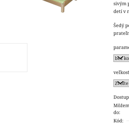
sivým 
detí v 
Šedý po
prateľn
param
veľkos
Dostup
Môžeme
do:
Kód: