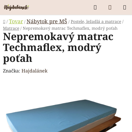
Prejsť
Hľadať
NÁKUP
na
KOŠÍK
obsah
Domov
Tovar
Nábytok pre MŠ
/
Postele, ležadlá a matrace
/
/
/
Matrace
/
Nepremokavý matrac Techmaflex, modrý poťah
Nepremokavý matrac
Techmaflex, modrý
poťah
Značka:
Hajdalánek