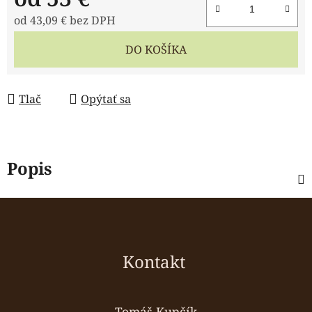
od
43,09 €
bez DPH
Jednotková cena:
DO KOŠÍKA
Tlač
Opýtať sa
Popis
Z
á
p
ä
Kontakt
t
i
Tomáš Kupčík