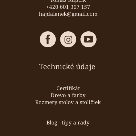
e
+420 601 367 157
hajdalanek@gmail.com
Technické údaje
Certifikát
Drevo a farby
Rozmery stolov a stoličiek
Blog - tipy a rady