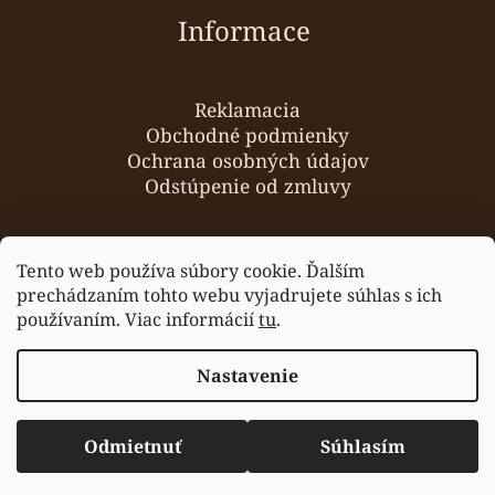
Informace
Reklamacia
Obchodné podmienky
Ochrana osobných údajov
Odstúpenie od zmluvy
O nás
Tento web používa súbory cookie. Ďalším
Hodnotenie obchodu
prechádzaním tohto webu vyjadrujete súhlas s ich
používaním. Viac informácií
tu
.
Nastavenie
Vytvoril Shoptet
Odmietnuť
Súhlasím
Copyright 2026
Hajdalanek.sk
. Všetky práva
vyhradené.