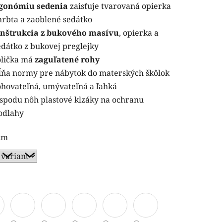
gonómiu sedenia
zaisťuje tvarovaná opierka
hrbta a zaoblené sedátko
nštrukcia z bukového masívu
, opierka a
edátko z bukovej preglejky
olička má
zaguľatené rohy
ĺňa normy pre nábytok do materských škôlok
ohovateľná, umývateľná a ľahká
spodu nôh plastové klzáky na ochranu
odlahy
cm