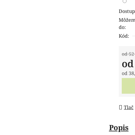
Dostup
Môžeme
do:
Kód:
od 52
o
od
38
Jedno
Tlač
Popis