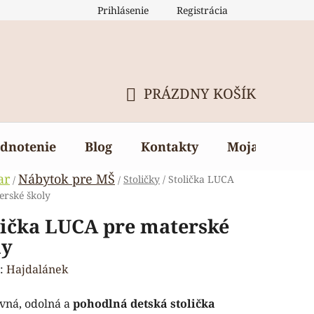
Prihlásenie
Registrácia
PRÁZDNY KOŠÍK
NÁKUPNÝ
KOŠÍK
dnotenie
Blog
Kontakty
Moja objedn
ar
Nábytok pre MŠ
Stoličky
/
Stolička LUCA
/
/
erské školy
lička LUCA pre materské
ly
:
Hajdalánek
vná, odolná a
pohodlná detská stolička