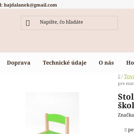
l: hajdalanek@gmail.com
Doprava
Technické údaje
O nás
Ho
Domov
Tov
/
pre mat
Sto
ško
Značka
pe