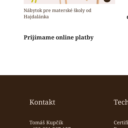
Nábytok pre materské školy od
Hajdalánka
Prijímame online platby
Z
á
p
Kontakt
Tec
ä
t
i
Tomáš Kupčík
Certif