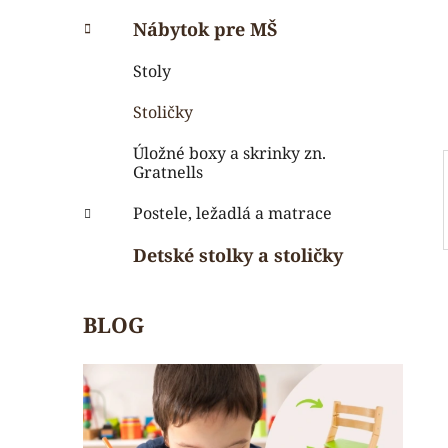
i
a
e
n
Nábytok pre MŠ
e
Stoly
l
Stoličky
Úložné boxy a skrinky zn.
Gratnells
Postele, ležadlá a matrace
Detské stolky a stoličky
BLOG