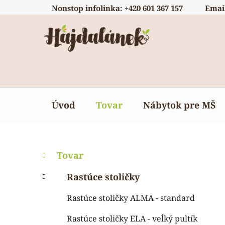
Prejsť
Nonstop infolinka: +420 601 367 157
Emai
na
obsah
Úvod
Tovar
Nábytok pre MŠ
B
K
Preskočiť
Tovar
a
o
kategórie
t
č
Rastúce stoličky
e
n
g
Rastúce stoličky ALMA - standard
ý
ó
p
r
Rastúce stoličky ELA - veĺký pultík