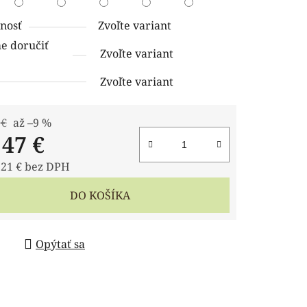
nosť
Zvoľte variant
 doručiť
Zvoľte variant
Zvoľte variant
 €
až –9 %
d
47 €
,21 €
bez DPH
tková cena:
DO KOŠÍKA
Opýtať sa