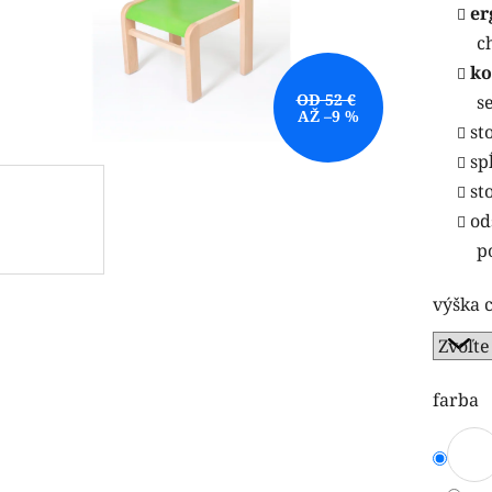
er
c
ko
OD 52 €
s
AŽ –9 %
st
sp
st
od
p
výška 
farba